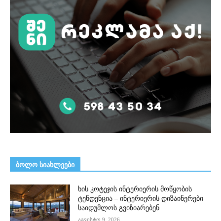
ᲑᲝᲚᲝ ᲡᲘᲐᲮᲚᲔᲔᲑᲘ
ხის კოტეჯის ინტერიერის მოწყობის
ტენდენცია – ინტერიერის დიზაინერები
საიდუმლოს გვიზიარებენ
აგვისტო 9, 2026