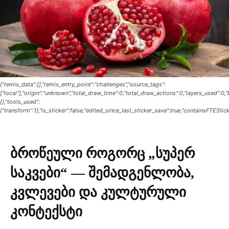
{"remix_data":[],"remix_entry_point":"challenges","source_tags":
["local"],"origin":"unknown","total_draw_time":0,"total_draw_actions":0,"layers_used":0
{},"tools_used":
{"transform":1},"is_sticker":false,"edited_since_last_sticker_save":true,"containsFTEStick
ბროწეული როგორც „სუპერ
საკვები“ — შემადგენლობა,
კვლევები და კულტურული
კონტექსტი