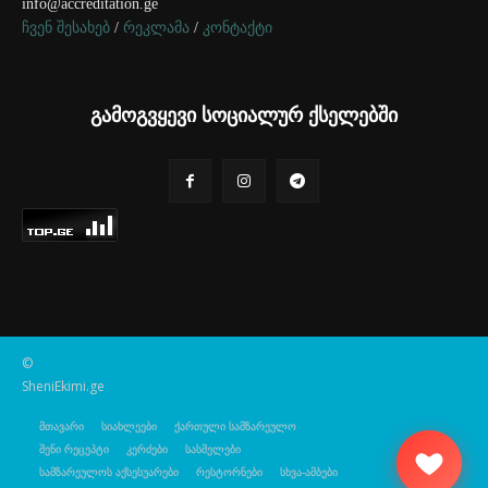
info@accreditation.ge
ჩვენ შესახებ
/
რეკლამა
/
კონტაქტი
გამოგვყევი სოციალურ ქსელებში
©
SheniEkimi.ge
მთავარი
სიახლეები
ქართული სამზარეულო
შენი რეცეპტი
კერძები
სასმელები
სამზარეულოს აქსესუარები
რესტორნები
სხვა-ამბები