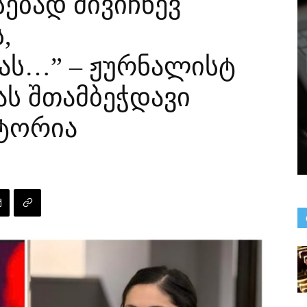
ებად მივიჩნევ
,
ას…” – ჟურნალისტ
ს შთამბეჭდავი
ტორია