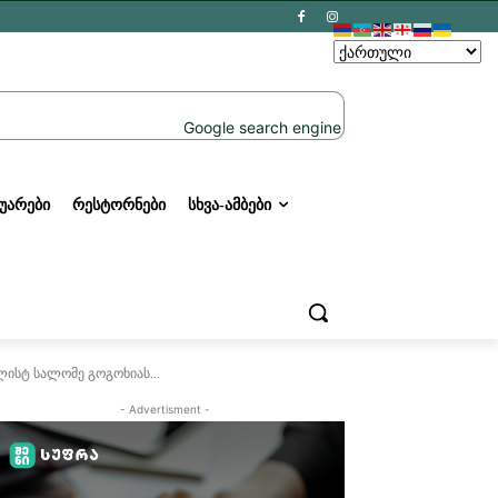
ᲣᲐᲠᲔᲑᲘ
ᲠᲔᲡᲢᲝᲠᲜᲔᲑᲘ
ᲡᲮᲕᲐ-ᲐᲛᲑᲔᲑᲘ
ისტ სალომე გოგოხიას...
- Advertisment -