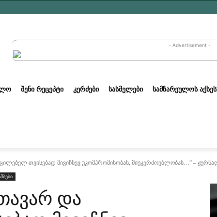
- Advertisement -
ᲣᲚᲝ
ᲨᲔᲜᲘ ᲠᲔᲪᲔᲞᲢᲘ
ᲙᲔᲠᲫᲔᲑᲘ
ᲡᲐᲡᲛᲔᲚᲔᲑᲘ
ᲡᲐᲛᲖᲐᲠᲔᲣᲚᲝᲡ ᲐᲥᲡᲔᲡ
ცილებელ თვისებად მივიჩნევ უკომპრომისობას, მიუკერძოებლობას…” – ჟურნალ
ამბები
თავარ და