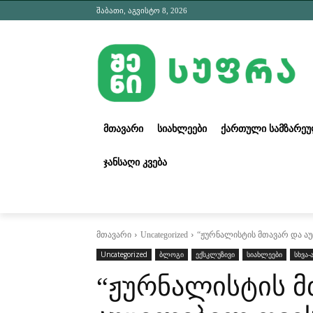
შაბათი, აგვისტო 8, 2026
ᲛᲗᲐᲕᲐᲠᲘ
ᲡᲘᲐᲮᲚᲔᲔᲑᲘ
ᲥᲐᲠᲗᲣᲚᲘ ᲡᲐᲛᲖᲐᲠᲔ
ᲯᲐᲜᲡᲐᲦᲘ ᲙᲕᲔᲑᲐ
მთავარი
Uncategorized
“ჟურნალისტის მთავარ და აუ
Uncategorized
ბლოგი
ექსკლუზივი
სიახლეები
სხვა-
“ჟურნალისტის მ