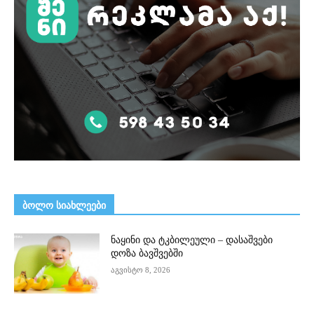
ᲑᲝᲚᲝ ᲡᲘᲐᲮᲚᲔᲔᲑᲘ
ნაყინი და ტკბილეული – დასაშვები
დოზა ბავშვებში
აგვისტო 8, 2026