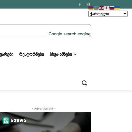
ᲣᲐᲠᲔᲑᲘ
ᲠᲔᲡᲢᲝᲠᲜᲔᲑᲘ
ᲡᲮᲕᲐ-ᲐᲛᲑᲔᲑᲘ
- Advertisment -