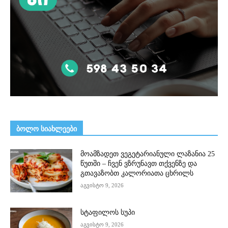
ᲑᲝᲚᲝ ᲡᲘᲐᲮᲚᲔᲔᲑᲘ
მოამზადეთ ვეგეტარიანული ლაზანია 25
წუთში – ჩვენ ვზრუნავთ თქვენზე და
გთავაზობთ კალორიათა ცხრილს
აგვისტო 9, 2026
სტაფილოს სუპი
აგვისტო 9, 2026