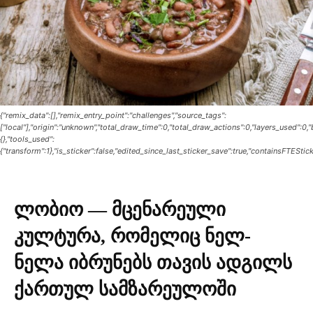
{"remix_data":[],"remix_entry_point":"challenges","source_tags":
["local"],"origin":"unknown","total_draw_time":0,"total_draw_actions":0,"layers_used":0
{},"tools_used":
{"transform":1},"is_sticker":false,"edited_since_last_sticker_save":true,"containsFTEStick
ლობიო — მცენარეული
კულტურა, რომელიც ნელ-
ნელა იბრუნებს თავის ადგილს
ქართულ სამზარეულოში