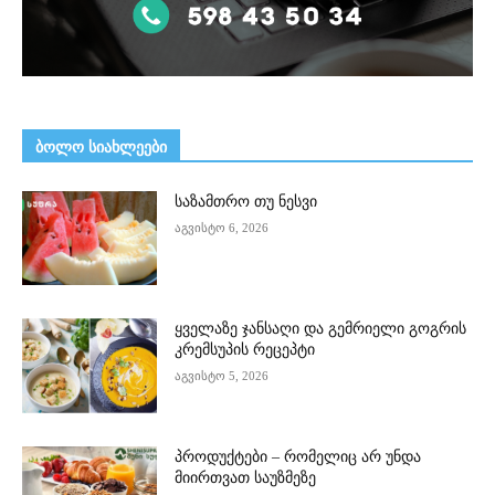
ᲑᲝᲚᲝ ᲡᲘᲐᲮᲚᲔᲔᲑᲘ
საზამთრო თუ ნესვი
აგვისტო 6, 2026
ყველაზე ჯანსაღი და გემრიელი გოგრის
კრემსუპის რეცეპტი
აგვისტო 5, 2026
პროდუქტები – რომელიც არ უნდა
მიირთვათ საუზმეზე