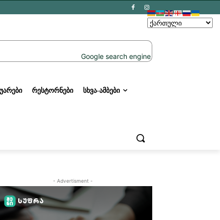
ᲣᲐᲠᲔᲑᲘ
ᲠᲔᲡᲢᲝᲠᲜᲔᲑᲘ
ᲡᲮᲕᲐ-ᲐᲛᲑᲔᲑᲘ
- Advertisment -