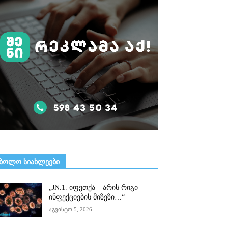
ᲑᲝᲚᲝ ᲡᲘᲐᲮᲚᲔᲔᲑᲘ
„JN.1. იფეთქა – არის რიგი
ინფექციების მიზეზი…“
აგვისტო 5, 2026