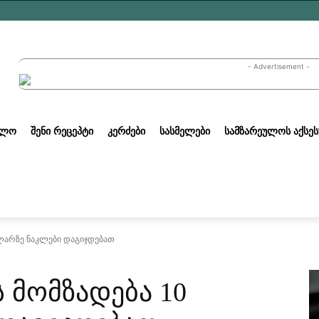
- Advertisement -
ᲣᲚᲝ
ᲨᲔᲜᲘ ᲠᲔᲪᲔᲞᲢᲘ
ᲙᲔᲠᲫᲔᲑᲘ
ᲡᲐᲡᲛᲔᲚᲔᲑᲘ
ᲡᲐᲛᲖᲐᲠᲔᲣᲚᲝᲡ ᲐᲥᲡᲔᲡ
 ლარზე ნაკლები დაგიჯდებათ
 მომზადება 10