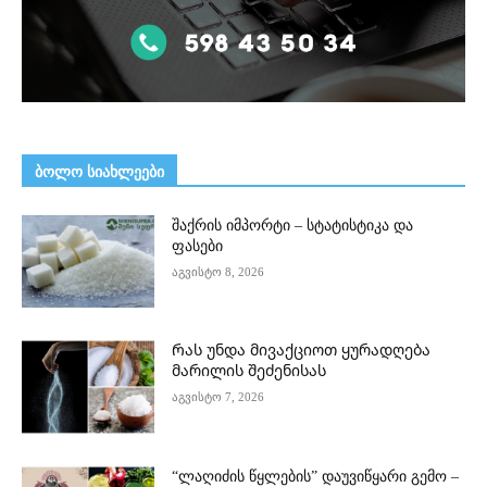
ᲑᲝᲚᲝ ᲡᲘᲐᲮᲚᲔᲔᲑᲘ
შაქრის იმპორტი – სტატისტიკა და
ფასები
აგვისტო 8, 2026
Რას უნდა მივაქციოთ ყურადღება
მარილის შეძენისას
აგვისტო 7, 2026
“ლაღიძის წყლების” დაუვიწყარი გემო –