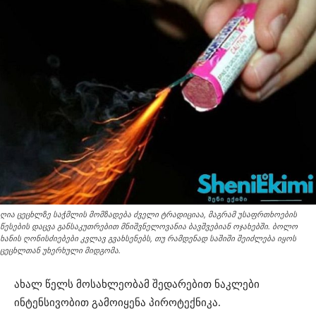
ღია ცეცხლზე საჭმლის მომზადება ძველი ტრადიციაა, მაგრამ უსაფრთხოების
წესების დაცვა განსაკუთრებით მნიშვნელოვანია ბავშვებიან ოჯახებში. ბოლო
ხანის ღონისძიებები კვლავ გვახსენებს, თუ რამდენად საშიში შეიძლება იყოს
ცეცხლთან უხერხული მიდგომა.
ახალ წელს მოსახლეობამ შედარებით ნაკლები
ინტენსივობით გამოიყენა პიროტექნიკა.