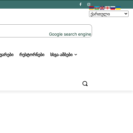
ᲣᲐᲠᲔᲑᲘ
ᲠᲔᲡᲢᲝᲠᲜᲔᲑᲘ
ᲡᲮᲕᲐ-ᲐᲛᲑᲔᲑᲘ