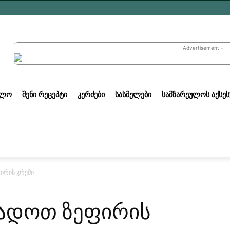
- Advertisement -
ᲣᲚᲝ
ᲨᲔᲜᲘ ᲠᲔᲪᲔᲞᲢᲘ
ᲙᲔᲠᲫᲔᲑᲘ
ᲡᲐᲡᲛᲔᲚᲔᲑᲘ
ᲡᲐᲛᲖᲐᲠᲔᲣᲚᲝᲡ ᲐᲥᲡᲔᲡ
ირის კრემი
ადოთ ზეფირის