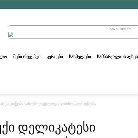
- Advertisement -
ᲣᲚᲝ
ᲨᲔᲜᲘ ᲠᲔᲪᲔᲞᲢᲘ
ᲙᲔᲠᲫᲔᲑᲘ
ᲡᲐᲡᲛᲔᲚᲔᲑᲘ
ᲡᲐᲛᲖᲐᲠᲔᲣᲚᲝᲡ ᲐᲥᲡᲔᲡ
იკატესი თქვენს სახლში ყოველთვის მოთხოვნადი იქნება.
ბუქი დელიკატესი