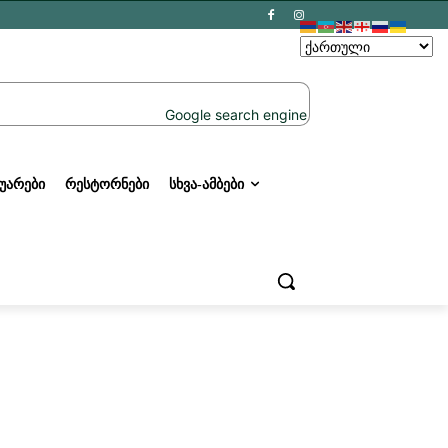
ᲣᲐᲠᲔᲑᲘ
ᲠᲔᲡᲢᲝᲠᲜᲔᲑᲘ
ᲡᲮᲕᲐ-ᲐᲛᲑᲔᲑᲘ