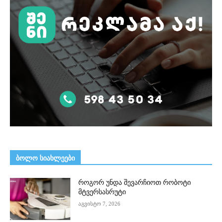
ᲑᲝᲚᲝ ᲡᲘᲐᲮᲚᲔᲔᲑᲘ
როგორ უნდა შევარჩიოთ რობოტი
მტვერსასრუტი
აგვისტო 7, 2026