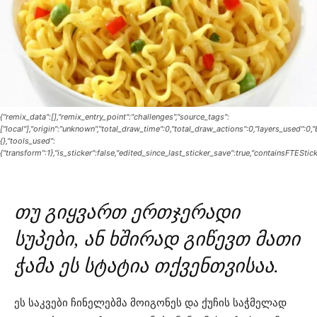
{"remix_data":[],"remix_entry_point":"challenges","source_tags":
["local"],"origin":"unknown","total_draw_time":0,"total_draw_actions":0,"layers_used":0
{},"tools_used":
{"transform":1},"is_sticker":false,"edited_since_last_sticker_save":true,"containsFTEStick
თუ გიყვართ ერთჯერადი
სუპები, ან ხშირად გიწევთ მათი
ჭამა ეს სტატია თქვენთვისაა.
ეს საკვები ჩინელებმა მოიგონეს და ქუჩის საჭმელად