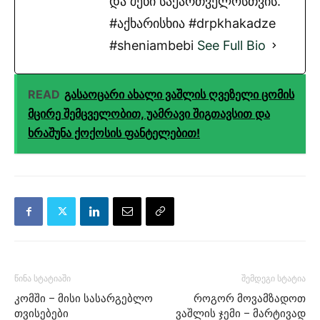
და შენი საქართველოსთვის.
#აქხარისხია #drpkhakadze
#sheniambebi
See Full Bio
READ
გასაოცარი ახალი ვაშლის ღვეზელი ცომის
მცირე შემცველობით, უამრავი შიგთავსით და
ხრაშუნა ქოქოსის ფანტელებით!
წინა სტატიაში
შემდეგი სტატია
კომში – მისი სასარგებლო
როგორ მოვამზადოთ
თვისებები
ვაშლის ჯემი – მარტივად