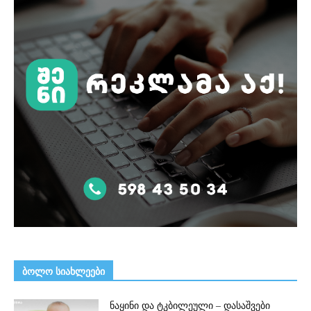
ᲑᲝᲚᲝ ᲡᲘᲐᲮᲚᲔᲔᲑᲘ
ნაყინი და ტკბილეული – დასაშვები