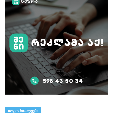
ᲑᲝᲚᲝ ᲡᲘᲐᲮᲚᲔᲔᲑᲘ