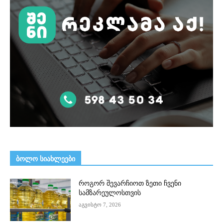
ᲑᲝᲚᲝ ᲡᲘᲐᲮᲚᲔᲔᲑᲘ
როგორ შევარჩიოთ ზეთი ჩვენი
სამზარეულოსთვის
აგვისტო 7, 2026