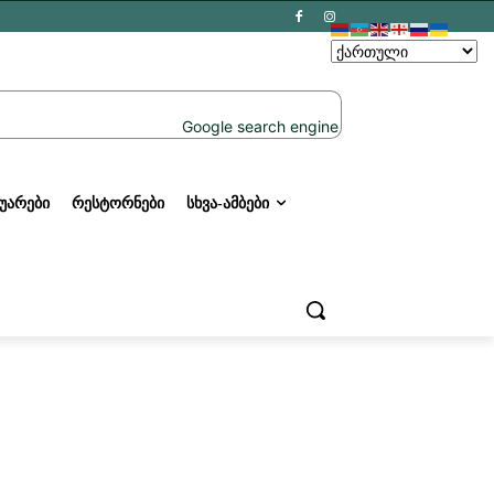
ᲣᲐᲠᲔᲑᲘ
ᲠᲔᲡᲢᲝᲠᲜᲔᲑᲘ
ᲡᲮᲕᲐ-ᲐᲛᲑᲔᲑᲘ