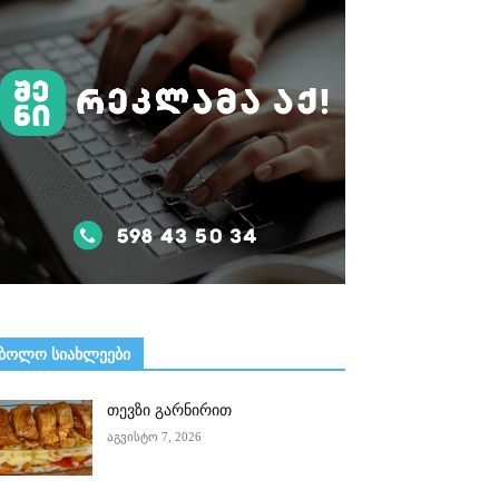
ᲑᲝᲚᲝ ᲡᲘᲐᲮᲚᲔᲔᲑᲘ
თევზი გარნირით
აგვისტო 7, 2026