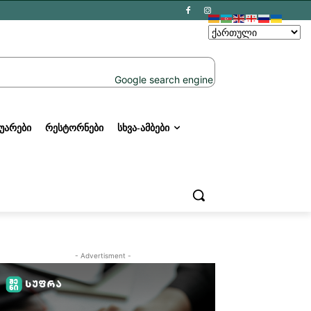
ᲣᲐᲠᲔᲑᲘ
ᲠᲔᲡᲢᲝᲠᲜᲔᲑᲘ
ᲡᲮᲕᲐ-ᲐᲛᲑᲔᲑᲘ
- Advertisment -