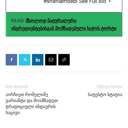
#sheniambebi
See Full Bio
READ
მხოლოდ ნატურალური
ინგრედიენტებისგან მომზადებული ხაჭოს ტორტი
წინა სტატიაში
შემდეგი სტატია
აირჩიეთ რომელიმე
სატესტო სტატია
ვარიანტი და მოამზადეთ
ტრადიციული ინდაურის
საცივი.