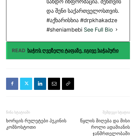
სანდო ინფორმაცია. შენთვის
და შენი საქართველოსთვის.
#აქხარისხია #drpkhakadze
#sheniambebi
See Full Bio
READ
ხაჭოს ღვეზელი ტაფაზე, იგივე ხაჭაპური
წინა სტატიაში
შემდეგი სტატია
ხორცის რულეტები პეკინის
წყლის მიღება და მისი
კომბოსტოთი
როლი ადამიანის
ჯანმრთელობაში