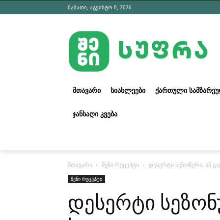
შაბათი, აგვისტო 8, 2026
ᲛᲗᲐᲕᲐᲠᲘ
ᲡᲘᲐᲮᲚᲔᲔᲑᲘ
ᲥᲐᲠᲗᲣᲚᲘ ᲡᲐᲛᲖᲐᲠᲔ
ᲯᲐᲜᲡᲐᲦᲘ ᲙᲕᲔᲑᲐ
მთავარი
შენი რეცეპტი
დესერტი სეზონური, ან გ
შენი რეცეპტი
დესერტი სეზონ