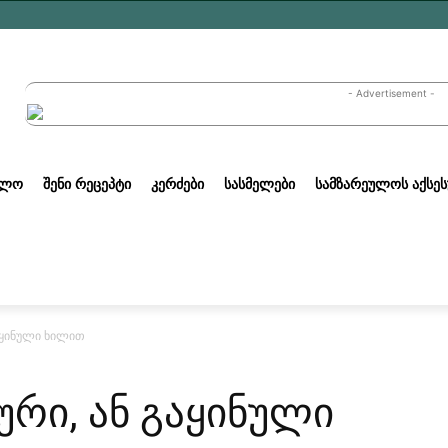
- Advertisement -
ᲣᲚᲝ
ᲨᲔᲜᲘ ᲠᲔᲪᲔᲞᲢᲘ
ᲙᲔᲠᲫᲔᲑᲘ
ᲡᲐᲡᲛᲔᲚᲔᲑᲘ
ᲡᲐᲛᲖᲐᲠᲔᲣᲚᲝᲡ ᲐᲥᲡᲔᲡ
აყინული ხილით
ური, ან გაყინული