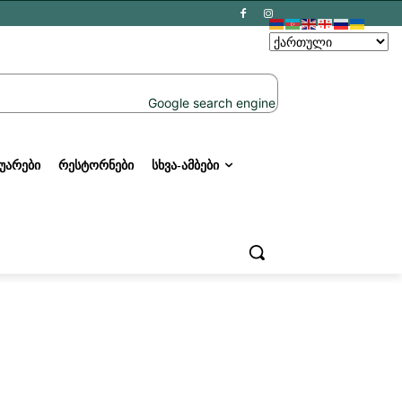
ᲣᲐᲠᲔᲑᲘ
ᲠᲔᲡᲢᲝᲠᲜᲔᲑᲘ
ᲡᲮᲕᲐ-ᲐᲛᲑᲔᲑᲘ