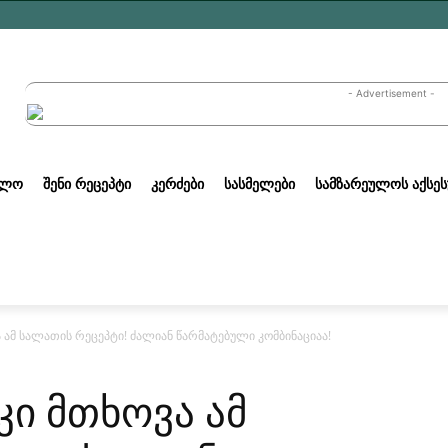
- Advertisement -
ᲣᲚᲝ
ᲨᲔᲜᲘ ᲠᲔᲪᲔᲞᲢᲘ
ᲙᲔᲠᲫᲔᲑᲘ
ᲡᲐᲡᲛᲔᲚᲔᲑᲘ
ᲡᲐᲛᲖᲐᲠᲔᲣᲚᲝᲡ ᲐᲥᲡᲔᲡ
ამ სალათის რეცეპტი! ძალიან წარმატებული კომბინაციაა!
ი მთხოვა ამ