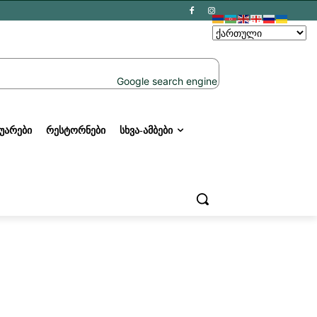
ᲣᲐᲠᲔᲑᲘ
ᲠᲔᲡᲢᲝᲠᲜᲔᲑᲘ
ᲡᲮᲕᲐ-ᲐᲛᲑᲔᲑᲘ