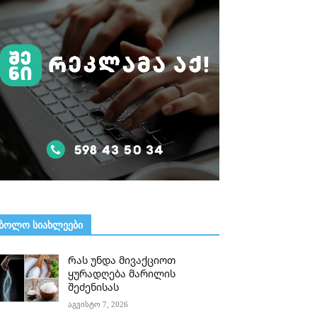
ᲑᲝᲚᲝ ᲡᲘᲐᲮᲚᲔᲔᲑᲘ
Რას უნდა მივაქციოთ
ყურადღება მარილის
შეძენისას
აგვისტო 7, 2026