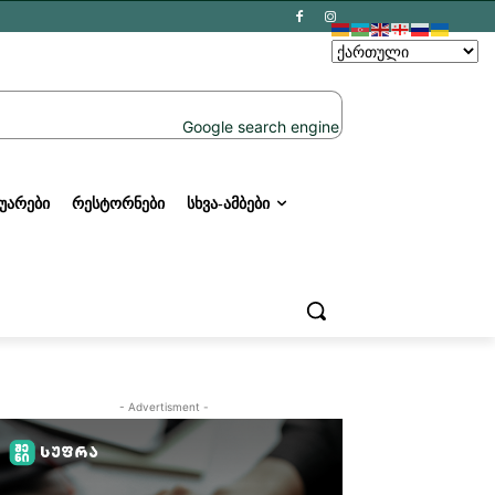
ᲣᲐᲠᲔᲑᲘ
ᲠᲔᲡᲢᲝᲠᲜᲔᲑᲘ
ᲡᲮᲕᲐ-ᲐᲛᲑᲔᲑᲘ
- Advertisment -