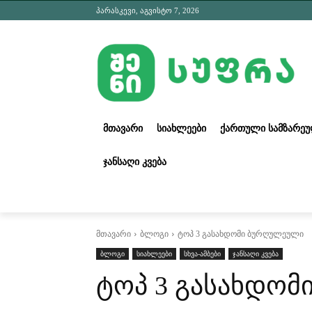
პარასკევი, აგვისტო 7, 2026
ᲛᲗᲐᲕᲐᲠᲘ
ᲡᲘᲐᲮᲚᲔᲔᲑᲘ
ᲥᲐᲠᲗᲣᲚᲘ ᲡᲐᲛᲖᲐᲠᲔ
ᲯᲐᲜᲡᲐᲦᲘ ᲙᲕᲔᲑᲐ
მთავარი
ბლოგი
ტოპ 3 გასახდომი ბურღულეული
ბლოგი
სიახლეები
სხვა-ამბები
ჯანსაღი კვება
ტოპ 3 გასახდო