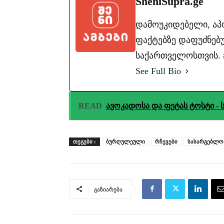
SheniSupra.ge
დამოუკიდებელი, ა
ფაქტებზე დაფუძნებუ
საქართველოსთვის. #ა
See Full Bio
READ
ავოკადოსა და ფეტას ტოსტი - ს
ᲗᲔᲒᲔᲑᲘ :
ბურღულეული
რჩევები
სასარგებლო
გაზიარება