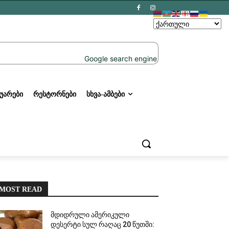
ᲣᲐᲠᲔᲑᲘ
ᲠᲔᲡᲢᲝᲠᲜᲔᲑᲘ
ᲡᲮᲕᲐ-ᲐᲛᲑᲔᲑᲘ
MOST READ
მდიდრული ამერიკული
დესერტი სულ რაღაც 20 წუთში: