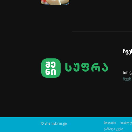
ჩვე
info@
ჩვენ
© SheniEkimi.ge
მთავარი
სიახლე
ჯანსაღი კვება