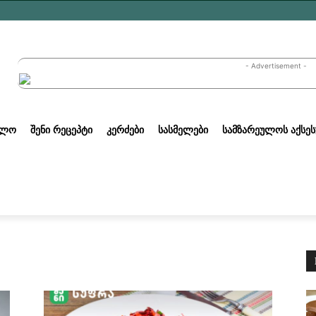
- Advertisement -
ᲣᲚᲝ
ᲨᲔᲜᲘ ᲠᲔᲪᲔᲞᲢᲘ
ᲙᲔᲠᲫᲔᲑᲘ
ᲡᲐᲡᲛᲔᲚᲔᲑᲘ
ᲡᲐᲛᲖᲐᲠᲔᲣᲚᲝᲡ ᲐᲥᲡᲔᲡ