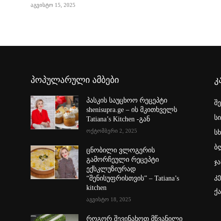
აგვისტო 15, 2025
პოპულარული ამბები
კ
პასკის საუცხოო რეცეპტი
შ
shenisupra.ge – ის მკითხველს
ს
Tatiana’s Kitchen -გან
ოქტომბერი 2, 2025
სხ
ბ
ცნობილი ვლოგერის
გამორჩეული რეცეპტი
ჯა
ექსკლუზიურად
კ
“შენისუფრისთვის” – Tatiana’s
kitchen
ქ
აგვისტო 18, 2025
როგორ შევინახოთ მწვანილი