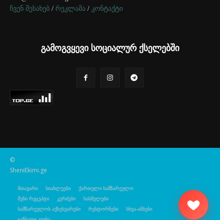
ჩვენ შესახებ
/
რეკლამა
/
კონტაქტი
გამოგვყევი სოციალურ ქსელებში
©
SheniEkimi.ge
მთავარი
სიახლეები
ქართული სამზარეულო
შენი რეცეპტი
კერძები
სასმელები
სამზარეულოს აქსესუარები
რესტორნები
სხვა-ამბები
ჯანსაღი კვება