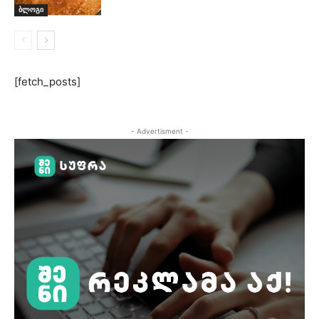
ბლოგი
[fetch_posts]
- Advertisment -