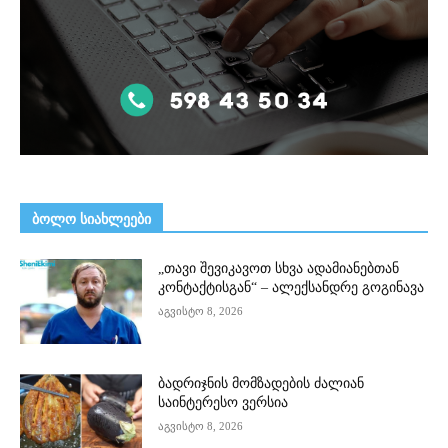
ᲑᲝᲚᲝ ᲡᲘᲐᲮᲚᲔᲔᲑᲘ
„თავი შევიკავოთ სხვა ადამიანებთან
კონტაქტისგან“ – ალექსანდრე გოგინავა
აგვისტო 8, 2026
ბადრიჯნის მომზადების ძალიან
საინტერესო ვერსია
აგვისტო 8, 2026