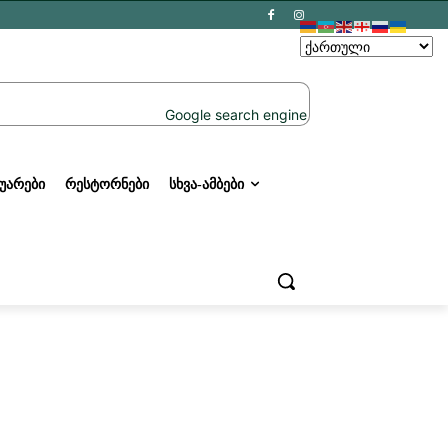
ᲣᲐᲠᲔᲑᲘ
ᲠᲔᲡᲢᲝᲠᲜᲔᲑᲘ
ᲡᲮᲕᲐ-ᲐᲛᲑᲔᲑᲘ