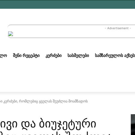
- Advertisement -
ᲣᲚᲝ
ᲨᲔᲜᲘ ᲠᲔᲪᲔᲞᲢᲘ
ᲙᲔᲠᲫᲔᲑᲘ
ᲡᲐᲡᲛᲔᲚᲔᲑᲘ
ᲡᲐᲛᲖᲐᲠᲔᲣᲚᲝᲡ ᲐᲥᲡᲔᲡ
რი კერძები, რომლებიც ყველას შეუძლია მოამზადოს
ივი და ბიუჯეტური