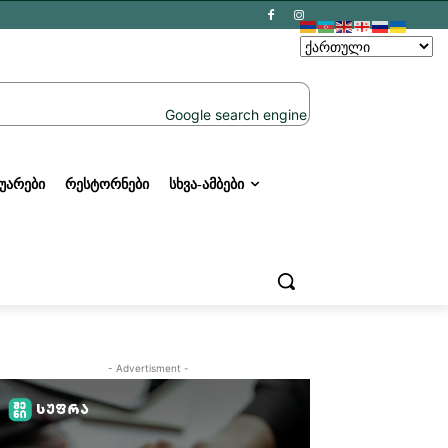
ᲣᲐᲠᲔᲑᲘ
ᲠᲔᲡᲢᲝᲠᲜᲔᲑᲘ
ᲡᲮᲕᲐ-ᲐᲛᲑᲔᲑᲘ
- Advertisment -