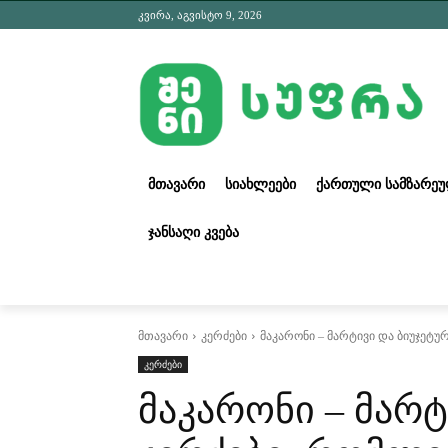
კვირა, აგვისტო 9, 2026
ᲛᲗᲐᲕᲐᲠᲘ
ᲡᲘᲐᲮᲚᲔᲔᲑᲘ
ᲥᲐᲠᲗᲣᲚᲘ ᲡᲐᲛᲖᲐᲠᲔ
ᲯᲐᲜᲡᲐᲦᲘ ᲙᲕᲔᲑᲐ
მთავარი
კერძები
მაკარონი – მარტივი და ბიუჯეტუ
კერძები
მაკარონი – მარტ