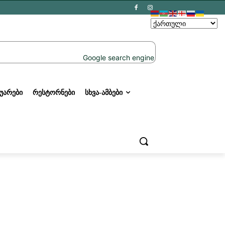
ᲣᲐᲠᲔᲑᲘ
ᲠᲔᲡᲢᲝᲠᲜᲔᲑᲘ
ᲡᲮᲕᲐ-ᲐᲛᲑᲔᲑᲘ