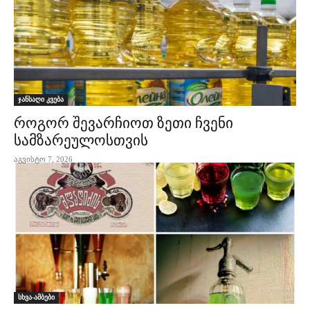
ჯანსაღი კვება
როგორ შევარჩიოთ ზეთი ჩვენი
სამზარეულოსთვის
აგვისტო 7, 2026
სხვა-ამბები