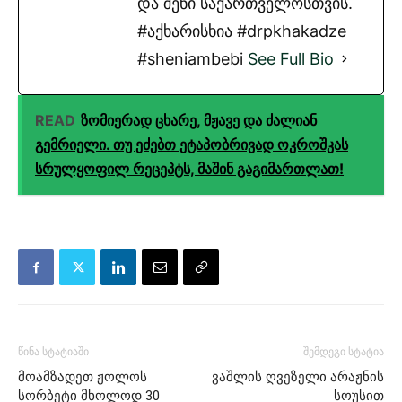
და შენი საქართველოსთვის.
#აქხარისხია #drpkhakadze
#sheniambebi
See Full Bio
READ
ზომიერად ცხარე, მჟავე და ძალიან
გემრიელი. თუ ეძებთ ეტაპობრივად ოკროშკას
სრულყოფილ რეცეპტს, მაშინ გაგიმართლათ!
წინა სტატიაში
შემდეგი სტატია
მოამზადეთ ჟოლოს
ვაშლის ღვეზელი არაჟნის
სორბეტი მხოლოდ 30
სოუსით