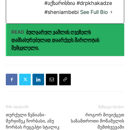
#აქხარისხია #drpkhakadze
#sheniambebi
See Full Bio
READ
ბულგარულ ვაშლის ღვეზელს
დამსახურებულად დაარქვეს შარლოტას
შემცვლელი.
წინა სტატიაში
შემდეგი სტატია
თურქული წვნიანი-
როგორ მოვიქცეთ
მერჯიმეკ ჩორბასი, ანუ
საზამთროთი მოწამვლის
ჩორბას რეცეპტი სტალიკ
შემთხვევაში