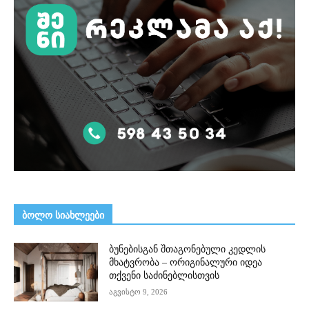
ᲑᲝᲚᲝ ᲡᲘᲐᲮᲚᲔᲔᲑᲘ
ბუნებისგან შთაგონებული კედლის
მხატვრობა – ორიგინალური იდეა
თქვენი საძინებლისთვის
აგვისტო 9, 2026