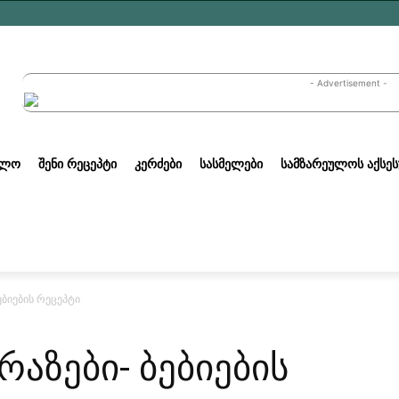
- Advertisement -
ᲣᲚᲝ
ᲨᲔᲜᲘ ᲠᲔᲪᲔᲞᲢᲘ
ᲙᲔᲠᲫᲔᲑᲘ
ᲡᲐᲡᲛᲔᲚᲔᲑᲘ
ᲡᲐᲛᲖᲐᲠᲔᲣᲚᲝᲡ ᲐᲥᲡᲔᲡ
ბიების რეცეპტი
აზები- ბებიების