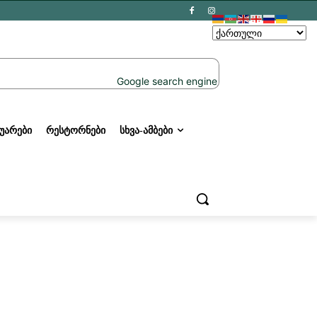
ᲣᲐᲠᲔᲑᲘ
ᲠᲔᲡᲢᲝᲠᲜᲔᲑᲘ
ᲡᲮᲕᲐ-ᲐᲛᲑᲔᲑᲘ