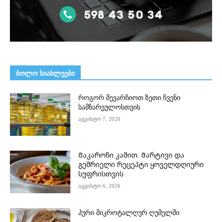
ᲑᲝᲚᲝ ᲡᲘᲐᲮᲚᲔᲔᲑᲘ
როგორ შევარჩიოთ ზეთი ჩვენი
სამზარეულოსთვის
აგვისტო 7, 2026
Მაკარონი კამით. Მარტივი და
გემრიელი რეცეპტი ყოველდღიური
სუფრისთვის
აგვისტო 6, 2026
პური მიკროტალღურ ღუმელში